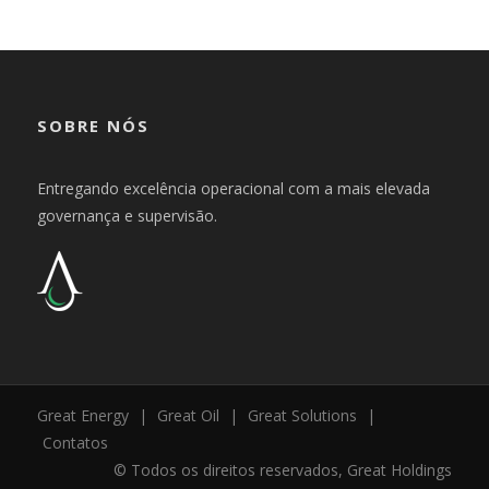
SOBRE NÓS
Entregando excelência operacional com a mais elevada
governança e supervisão.
Great Energy
|
Great Oil
|
Great Solutions
|
Contatos
© Todos os direitos reservados, Great Holdings